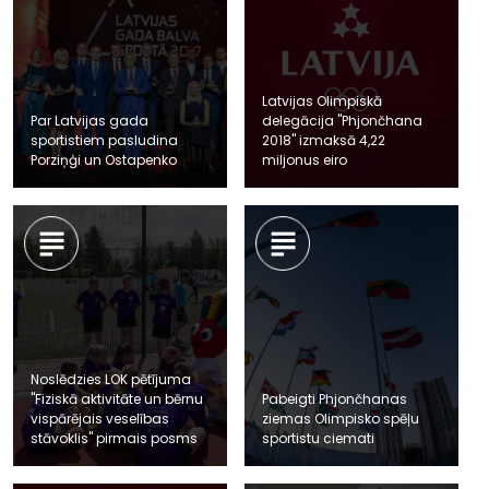
Latvijas Olimpiskā
Par Latvijas gada
delegācija "Phjončhana
sportistiem pasludina
2018" izmaksā 4,22
Porziņģi un Ostapenko
miljonus eiro
Noslēdzies LOK pētījuma
"Fiziskā aktivitāte un bērnu
Pabeigti Phjončhanas
vispārējais veselības
ziemas Olimpisko spēļu
stāvoklis" pirmais posms
sportistu ciemati