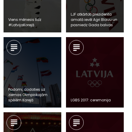
LJF atkārtoti prezidenta
Viens mēnesis līdz
amatā ievēl Agri Blauu un
#LatvijaKorejā
pasniedz Gada balvas
Padomi, dodoties uz
ziemas Olimpiskajām
spēlēm Korejā
LGBS 2017: ceremonija