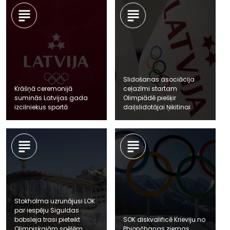
Slidošanas asociācija
Krāšņā ceremonijā
ceļazīmi startam
suminās Latvijas gada
Olimpiādē piešķir
izcilniekus sportā
daiļslidotājai Ņikitinai
Stokholma uzrunājusi LOK
par iespēju Siguldas
bobsleja trasi pieteikt
SOK diskvalificē Krieviju no
Olimpiskajām spēlēm
Phjončhanas ziemas