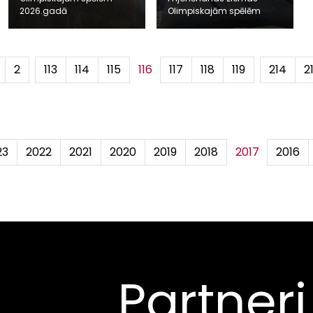
2026.gadā
Olimpiskajām spēlēm
2
...
113
114
115
116
117
118
119
...
214
2
23
2022
2021
2020
2019
2018
2017
2016
Partneri