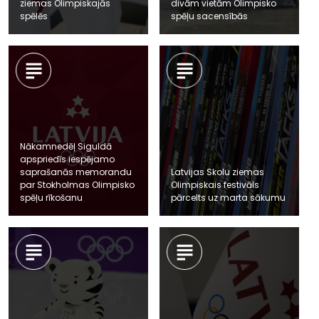
ziemas Olimpiskajās
divām vietām Olimpisko
spēlēs
spēļu sacensībās
Nākamnedēļ Siguldā
apspriedīs iespējamo
saprašanās memorandu
Latvijas Skolu ziemas
par Stokholmas Olimpisko
Olimpiskais festivāls
spēļu rīkošanu
pārcelts uz marta sākumu