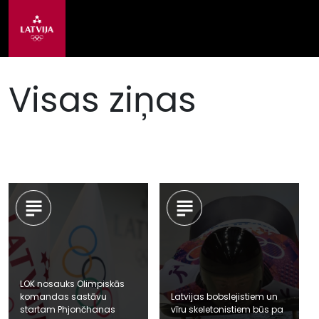
Visas ziņas
LOK nosauks Olimpiskās
komandas sastāvu
Latvijas bobslejistiem un
startam Phjončhanas
vīru skeletonistiem būs pa