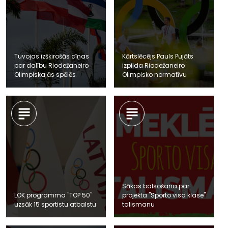
Tuvojas izšķirošās cīņas
Kārtslēcējs Pauls Pujāts
par dalību Riodežaneiro
izpilda Riodežaneiro
Olimpiskajās spēlēs
Olimpisko normatīvu
Sākas balsošana par
LOK programma "TOP 50"
projekta "Sporto visa klase"
uzsāk 15 sportistu atbalstu
talismanu