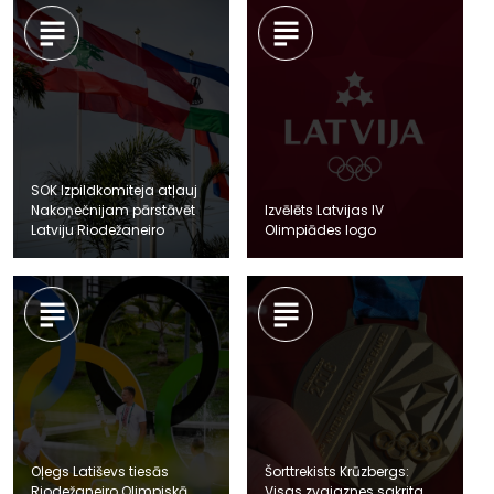
SOK Izpildkomiteja atļauj
Nakoņečnijam pārstāvēt
Izvēlēts Latvijas IV
Latviju Riodežaneiro
Olimpiādes logo
Oļegs Latiševs tiesās
Šorttrekists Krūzbergs:
Riodežaneiro Olimpiskā
Visas zvaigznes sakrita