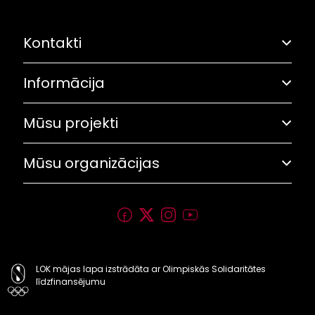
Kontakti
Informācija
Adrese: Grostonas iela 6B, Rīga
Olimpiskā solidaritāte
67282461
Mūsu projekti
Pasākumu plāns
Saites
lok@olimpiade.lv
Trīs zvaigžņu balva
Mūsu organizācijas
Rekvizīti
Sporto visa klase
Personības akadēmija
Latvijas Olimpiskā vienība
Olimpiskais mēnesis
Latvijas Olimpiešu sociālais fonds (LOSF)
Olimpiskais drafts
Latvijas Olimpiskā akadēmija (LOA)
Olimpiskie centri
LOK mājas lapa izstrādāta ar Olimpiskās Solidaritātes
līdzfinansējumu