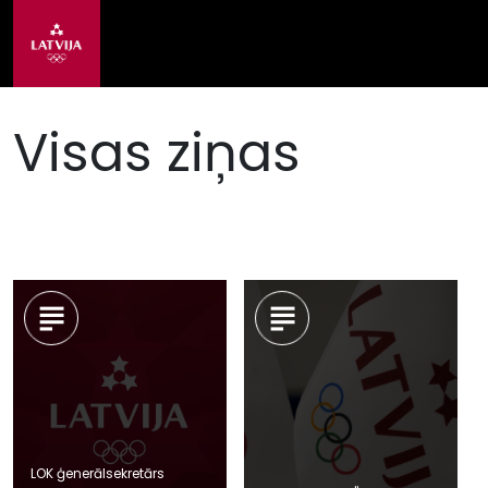
Visas ziņas
LOK ģenerālsekretārs