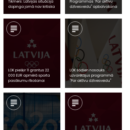
Tikmers: Latvijas situācija
Programmas "Par aktīvu
dopinga jomā nav kritiska
dzīvesveidu" apbalvošana
LOK piešķir 11 grantus 22
LOK šodien nosauks
000 EUR apmērā sporta
uzvarētājus programmā
pasākumu rīkošanai
"Par aktīvu dzīvesveidu"