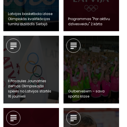
Latvijas basketbola izlase
Olimpiskās kvalifikācijas
Programmas "Par aktīvu
turnīru aizvadīs Serbijā
dzīvesveidu" 2.kārta
II Pasaules Jaunatnes
ziemas Olimpiskajās
spēlēs no Latvijas startēs
Gulbeniešiem – sava
16 jaunieši
sporta klase