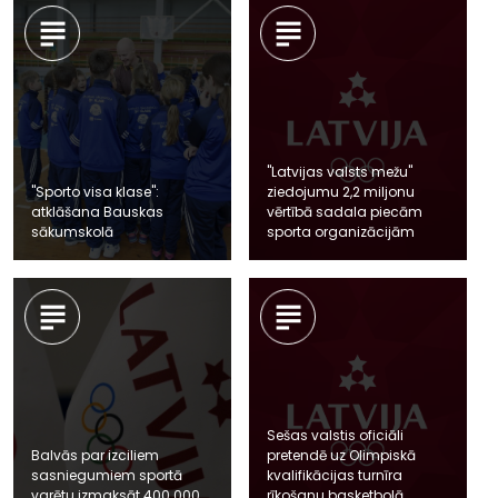
"Latvijas valsts mežu"
"Sporto visa klase":
ziedojumu 2,2 miljonu
atklāšana Bauskas
vērtībā sadala piecām
sākumskolā
sporta organizācijām
Sešas valstis oficiāli
Balvās par izciliem
pretendē uz Olimpiskā
sasniegumiem sportā
kvalifikācijas turnīra
varētu izmaksāt 400 000
rīkošanu basketbolā