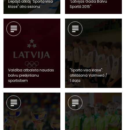
Liepājā atklāj "Sporto visa
"Latvijas Gada Balvu
klase" otro sezonu
Sportā 2015"
Valdība atbalsta naudas
"Sporto visa klase":
balvu piešķiršanu
atklāšana Valmierā /
sportistiem
1.daļa