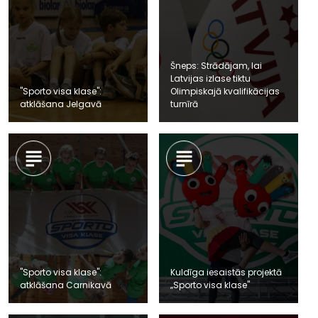
Šneps: Strādājam, lai
Latvijas izlase tiktu
"Sporto visa klase":
Olimpiskajā kvalifikācijas
atklāšana Jelgavā
turnīrā
"Sporto visa klase":
Kuldīga iesaistās projektā
atklāšana Carnikavā
„Sporto visa klase"