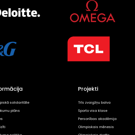
formācija
Projekti
piskā solidaritāte
Trīs zvaigžņu balva
kumu plāns
Sporto visa klase
es
Personības akadēmija
zīti
Olimpiskais mēnesis