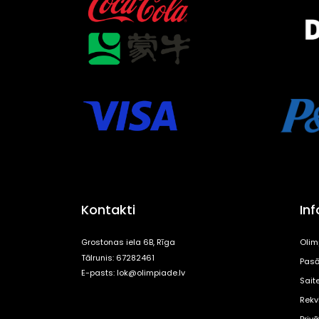
Kontakti
In
Grostonas iela 6B, Rīga
Olim
Tālrunis: 67282461
Pasā
E-pasts:
lok@olimpiade.lv
Sait
Rekvi