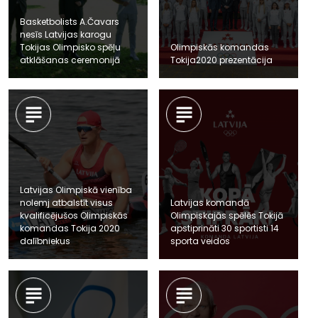
Basketbolists A.Čavars
nesīs Latvijas karogu
Tokijas Olimpisko spēļu
Olimpiskās komandas
atklāšanas ceremonijā
Tokija2020 prezentācija
Latvijas Olimpiskā vienība
nolemj atbalstīt visus
Latvijas komandā
kvalificējušos Olimpiskās
Olimpiskajās spēlēs Tokijā
komandas Tokija 2020
apstiprināti 30 sportisti 14
dalībniekus
sporta veidos