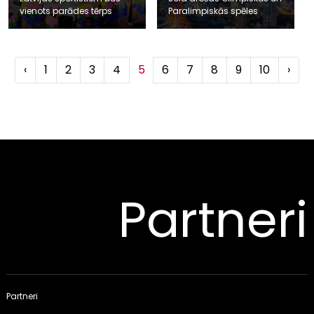
vienots parādes tērps
Paralimpiskās spēles
‹
1
2
3
4
5
6
7
8
9
10
›
Partneri
Partneri