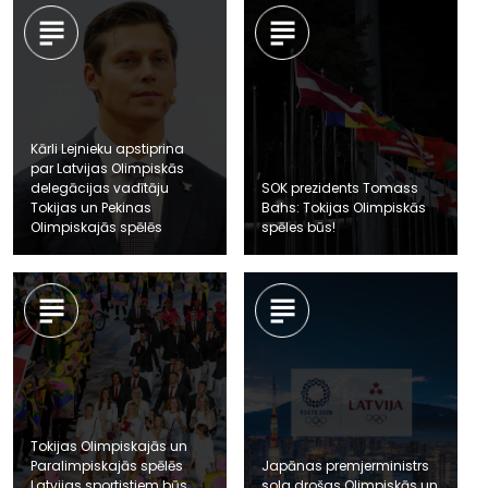
Kārli Lejnieku apstiprina
par Latvijas Olimpiskās
delegācijas vadītāju
SOK prezidents Tomass
Tokijas un Pekinas
Bahs: Tokijas Olimpiskās
Olimpiskajās spēlēs
spēles būs!
Tokijas Olimpiskajās un
Paralimpiskajās spēlēs
Japānas premjerministrs
Latvijas sportistiem būs
sola drošas Olimpiskās un