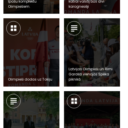
īpašu komplektu
katrai valstij būs divi
Olimpiešiem.
karognesēji
Latvijas Olimpieši un Rimi
Gardēži vienojās Spēka
Olimpieši dodas uz Tokiju
piknikā