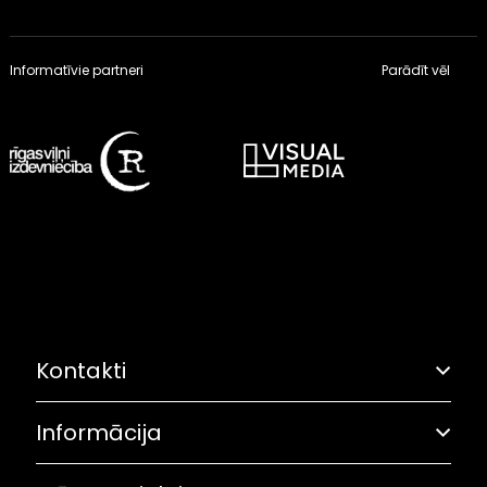
Informatīvie partneri
Parādīt vēl
Kontakti
Informācija
Adrese: Grostonas iela 6B, Rīga
Olimpiskā solidaritāte
67282461