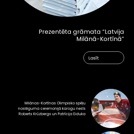
Prezentēta grāmata “Latvija
Milānā-Kortīnā”
Lasīt
Milānas-Kortīnas Olimpisko spēļu
noslēguma ceremonijā karogu nesīs
Roberts Krūzbergs un Patrīcija Eiduka