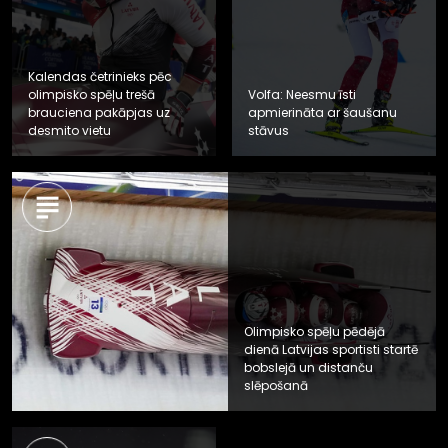
Kalendas četrinieks pēc
olimpisko spēļu trešā
Volfa: Neesmu īsti
brauciena pakāpjas uz
apmierināta ar šaušanu
desmito vietu
stāvus
Olimpisko spēļu pēdējā
dienā Latvijas sportisti startē
bobslejā un distanču
slēpošanā