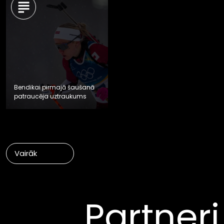
Bendikai pirmajā šaušanā
patraucēja uztraukums
Vairāk
Partneri