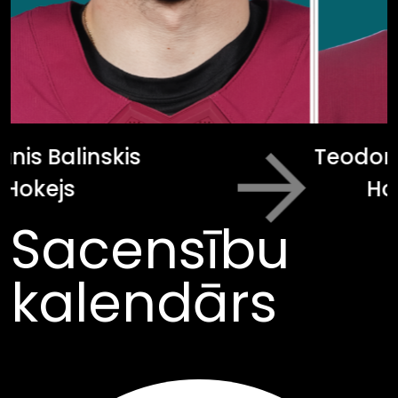
Teodors Bļugers
Next
Hokejs
Sacensību
kalendārs