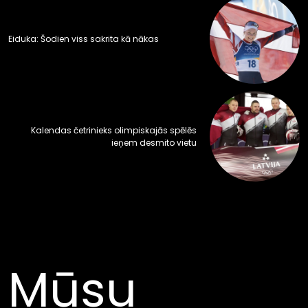
Eiduka: Šodien viss sakrita kā nākas
Kalendas četrinieks olimpiskajās spēlēs
ieņem desmito vietu
Mūsu