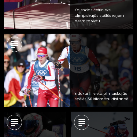
Kalendas četrinieks
olimpiskajās spēlēs ieņem
desmito vietu
Eidukai 11. vieta olimpiskajās
spēlēs 50 kilometru distancē